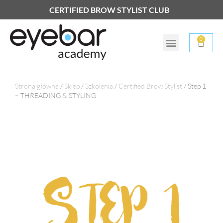
CERTIFIED BROW STYLIST CLUB
0
Strona główna
/
Sklep
/
Szkolenia
/
Certified Brow Stylist
/ Step 1
– THREADING & STYLING